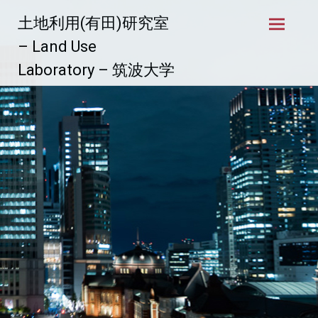
コ
土地利用(有田)研究室
ン
テ
– Land Use
ン
Laboratory – 筑波大学
ツ
へ
ス
キ
ッ
プ