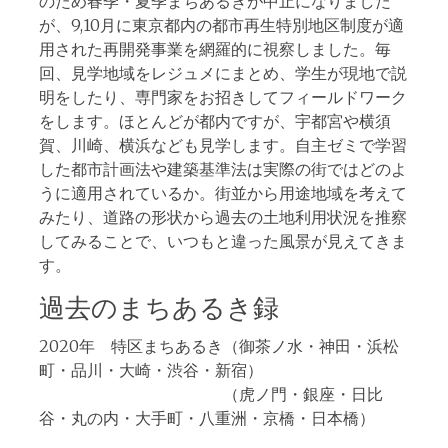
のため春季・夏季まちあるきが中止になりました
が、9,10月に東京都内の都市再生特別地区制度が適
用された再開発事業を網羅的に視察しました。毎
回、見学地域をレジュメにまとめ、学生が現地で説
明をしたり、専門家をお招きしてフィールドワーク
をします。ほとんどが都内ですが、宇都宮や横須
賀、川崎、横浜なども見学します。自主ゼミで学習
した都市計画法や建築基準法は実際の街ではどのよ
うに適用されているか。街並から用途地域を考えて
みたり、道路の形状から過去の土地利用状況を推察
してみることで、いつもと違った風景が見えてきま
す。
過去のまちあるき録
2020年 特区まちあるき（御茶ノ水・神田・浜松
町・品川・大崎・渋谷・新宿）
（虎ノ門・銀座・日比
谷・丸の内・大手町・八重洲・京橋・日本橋）