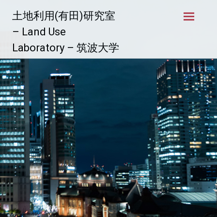
コ
土地利用(有田)研究室
ン
テ
– Land Use
ン
Laboratory – 筑波大学
ツ
へ
ス
キ
ッ
プ