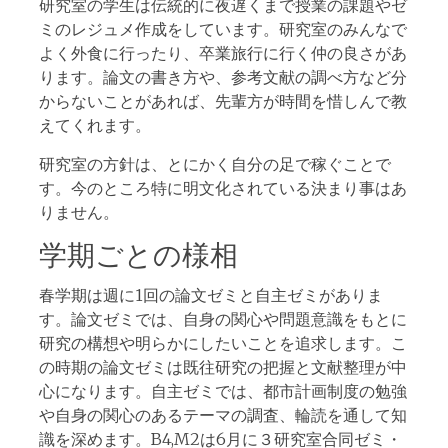
研究室の学生は伝統的に夜遅くまで授業の課題やゼ
ミのレジュメ作成をしています。研究室のみんなで
よく外食に行ったり、卒業旅行に行く仲の良さがあ
ります。論文の書き方や、参考文献の調べ方など分
からないことがあれば、先輩方が時間を惜しんで教
えてくれます。
研究室の方針は、とにかく自分の足で稼ぐことで
す。今のところ特に明文化されている決まり事はあ
りません。
学期ごとの様相
春学期は週に1回の論文ゼミと自主ゼミがありま
す。論文ゼミでは、自身の関心や問題意識をもとに
研究の構想や明らかにしたいことを追求します。こ
の時期の論文ゼミは既往研究の把握と文献整理が中
心になります。自主ゼミでは、都市計画制度の勉強
や自身の関心のあるテーマの調査、輪読を通して知
識を深めます。B4,M2は6月に３研究室合同ゼミ・